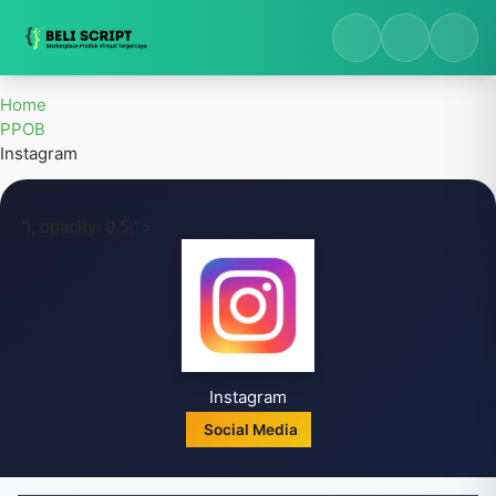
Beli Script - Marketplace Digital Terpercaya
Home
PPOB
Instagram
'); opacity: 0.5;">
Instagram
Social Media