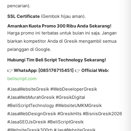
pencarian).
SSL Certificate
(Gembok hijau aman).
Amankan Kuota Promo 300 Ribu Anda Sekarang!
Harga promo ini terbatas untuk bulan ini saja. Jangan
biarkan kompetitor Anda di Gresik mengambil semua
pelanggan di Google.
Hubungi Tim Beli Script Technology Sekarang!
👉
WhatsApp: [085176715451]
👉
Official Web:
beliscript.com
#JasaWebsiteGresik #WebDeveloperGresik
#JasaWebMurahGresik #GresikDigital
#BeliScriptTechnology #WebsiteUMKMGresik
#JasaWebDesignGresik #GresikHits #BisnisGresik2026
#JasaSEOJsGresik #BeliScriptGresik
#WebsiteGresik300rb #JasaWebsiteGresik