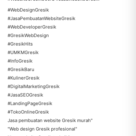
#WebDesignGresik
#JasaPembuatanWebsiteGresik
#WebDeveloperGresik
#GresikWebDesign
#GresikHits
#UMKMGresik
#InfoGresik
#GresikBaru
#KulinerGresik
#DigitalMarketingGresik
#JasaSEOGresik
#LandingPageGresik
#TokoOnlineGresik
Jasa pembuatan website Gresik murah"
"Web design Gresik profesional"