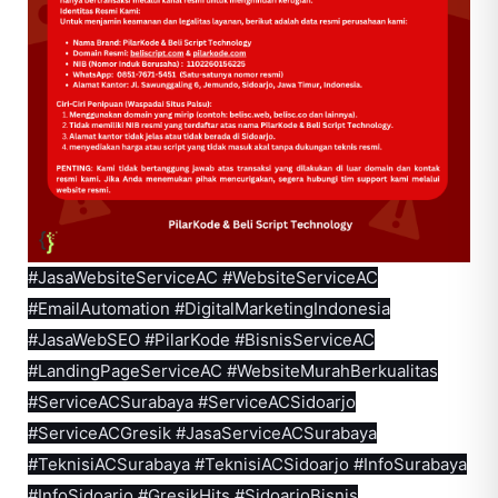
#JasaWebsiteServiceAC #WebsiteServiceAC
#EmailAutomation #DigitalMarketingIndonesia
#JasaWebSEO #PilarKode #BisnisServiceAC
#LandingPageServiceAC #WebsiteMurahBerkualitas
#ServiceACSurabaya #ServiceACSidoarjo
#ServiceACGresik #JasaServiceACSurabaya
#TeknisiACSurabaya #TeknisiACSidoarjo #InfoSurabaya
#InfoSidoarjo #GresikHits #SidoarjoBisnis