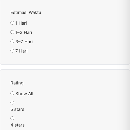
Estimasi Waktu
1 Hari
1–3 Hari
3–7 Hari
7 Hari
Rating
Show All
5 stars
4 stars