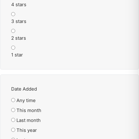
4 stars
3 stars
2 stars
1 star
Date Added
Any time
This month
Last month
This year