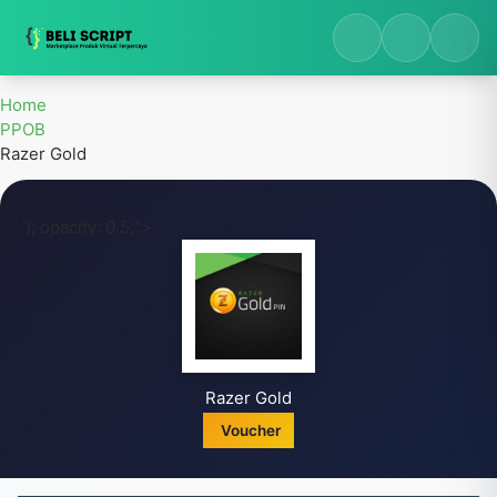
Beli Script - Marketplace Digital Terpercaya
Home
PPOB
Razer Gold
'); opacity: 0.5;">
Razer Gold
Voucher