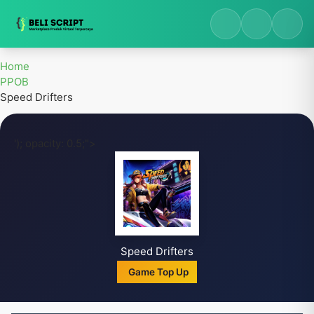
Beli Script - Marketplace Digital Terpercaya
Home
PPOB
Speed Drifters
'); opacity: 0.5;">
Speed Drifters
Game Top Up