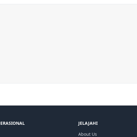
PERASIONAL
JELAJAHI
About Us