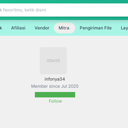
k
Afiliasi
Vendor
Mitra
Pengiriman File
La
infonya34
Member since Jul 2025
View Portfolio
Follow