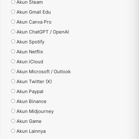
Akun Steam
Akun Gmail Edu
Akun Canva Pro
Akun ChatGPT / OpenAI
Akun Spotify
Akun Netflix
Akun iCloud
Akun Microsoft / Outlook
Akun Twitter (X)
Akun Paypal
Akun Binance
Akun Midjourney
Akun Game
Akun Lainnya