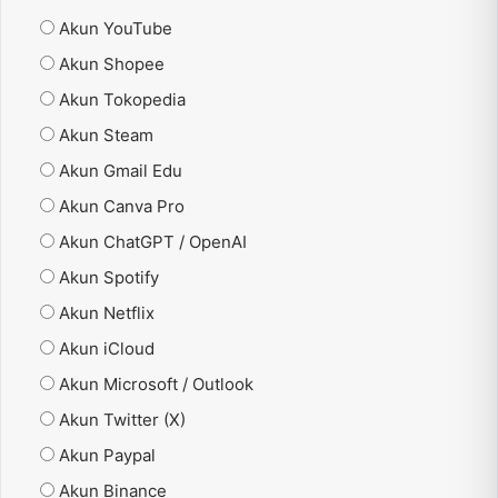
Akun YouTube
Akun Shopee
Akun Tokopedia
Akun Steam
Akun Gmail Edu
Akun Canva Pro
Akun ChatGPT / OpenAI
Akun Spotify
Akun Netflix
Akun iCloud
Akun Microsoft / Outlook
Akun Twitter (X)
Akun Paypal
Akun Binance