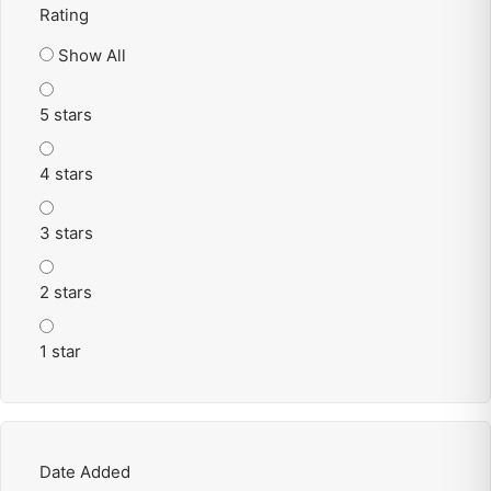
Rating
Show All
5 stars
4 stars
3 stars
2 stars
1 star
Date Added