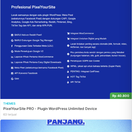
Rp 40.800
THEMES
PixelYourSite PRO - Plugin WordPress Unlimited Device
63 terjual