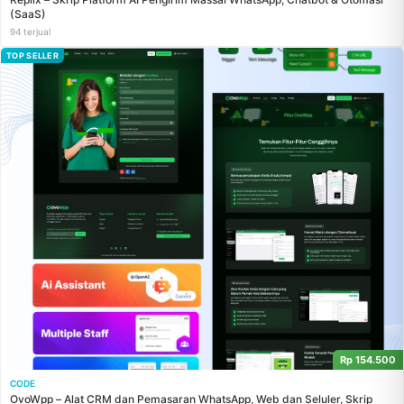
(SaaS)
94 terjual
TOP SELLER
Rp 154.500
CODE
OvoWpp – Alat CRM dan Pemasaran WhatsApp, Web dan Seluler, Skrip