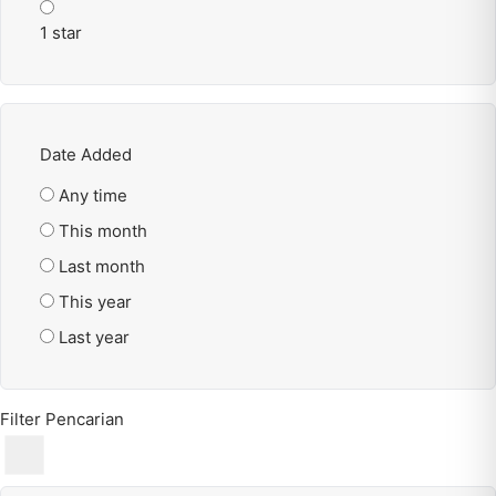
1 star
Date Added
Any time
This month
Last month
This year
Last year
Filter Pencarian