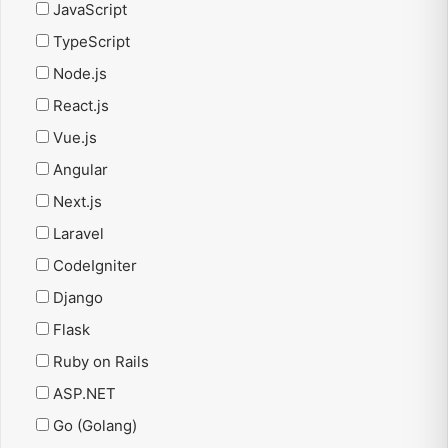
JavaScript
TypeScript
Node.js
React.js
Vue.js
Angular
Next.js
Laravel
CodeIgniter
Django
Flask
Ruby on Rails
ASP.NET
Go (Golang)