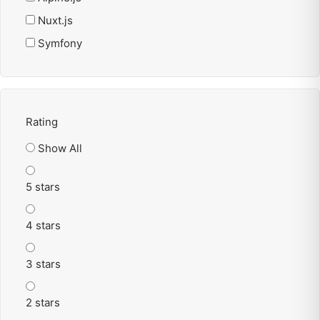
Nuxt.js
Symfony
Rating
Show All
5 stars
4 stars
3 stars
2 stars