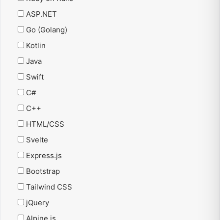
ASP.NET
Go (Golang)
Kotlin
Java
Swift
C#
C++
HTML/CSS
Svelte
Express.js
Bootstrap
Tailwind CSS
jQuery
Alpine.js