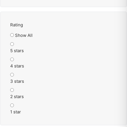
Rating
Show All
5 stars
4 stars
3 stars
2 stars
1 star