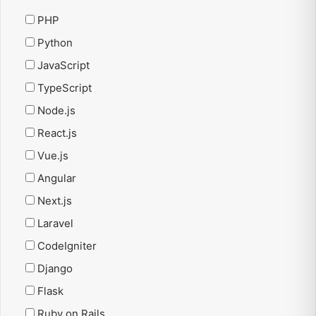
PHP
Python
JavaScript
TypeScript
Node.js
React.js
Vue.js
Angular
Next.js
Laravel
CodeIgniter
Django
Flask
Ruby on Rails