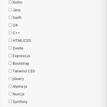
Kotlin
Java
Swift
C#
C++
HTML/CSS
Svelte
Express.js
Bootstrap
Tailwind CSS
jQuery
Alpine.js
Nuxt.js
Symfony