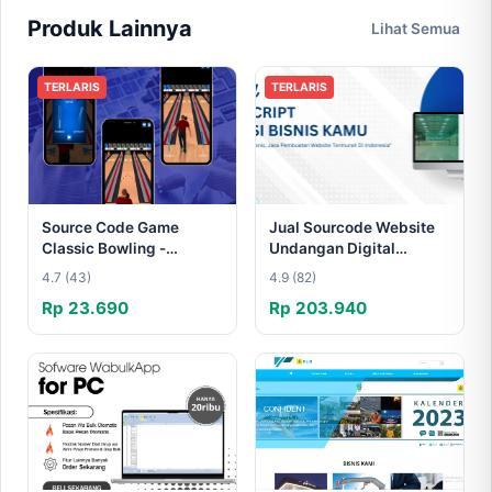
Produk Lainnya
Lihat Semua
TERLARIS
TERLARIS
Source Code Game
Jual Sourcode Website
Classic Bowling -
Undangan Digital
HTML5: Wujudkan Game
SiDoiNikah V4
4.7 (43)
4.9 (82)
Bowling Klasik Anda!
Rp 23.690
Rp 203.940