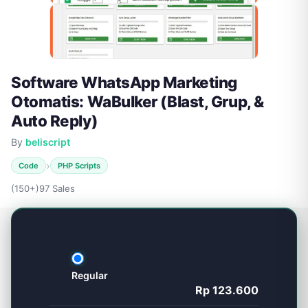
Software WhatsApp Marketing
Otomatis: WaBulker (Blast, Grup, &
Auto Reply)
By
beliscript
›
Code
PHP Scripts
(150+)
97 Sales
Regular
Rp 123.600