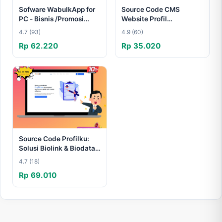
Sofware WabulkApp for
Source Code CMS
PC - Bisnis /Promosi
Website Profil
Share
Perusahaan: Solusi
4.7 (93)
4.9 (60)
Profesional untuk Citra
Rp 62.220
Rp 35.020
Digital Anda! - Dev
Source Code Profilku:
Solusi Biolink & Biodata
Profesional untuk Jejak
4.7 (18)
Digital Anda!
Rp 69.010