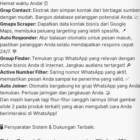
Hemat waktu Anda! ⏰
Grap Contact:
Ekstrak dan simpan kontak dari berbagai sumber
dengan mudah. Bangun
database
pelanggan potensial Anda. 📈
Gmaps Scraper:
Dapatkan data kontak bisnis dari Google
Maps, membuka peluang
targeting
yang lebih spesifik. 📍
Auto Responder:
Atur balasan otomatis untuk pesan masuk,
pastikan pelanggan Anda selalu mendapatkan respons cepat
24/7. 💬
Group Finder:
Temukan grup WhatsApp yang relevan dengan
niche bisnis Anda di internet. Jangkau audiens tertarget! 🔎
Active Number Filter:
Saring nomor WhatsApp yang aktif,
memastikan pesan Anda sampai ke penerima yang valid. ✅
Auto Joiner:
Otomatis bergabung ke grup WhatsApp yang Anda
temukan. Perluas jaringan dan jangkauan Anda. 🤝
Dan masih banyak lagi fitur-fitur canggih lainnya (lihat gambar
slide
2 pada produk terkait) yang akan mengubah cara Anda
berinteraksi di WhatsApp!
🖥️ Persyaratan Sistem & Dukungan Terbaik: