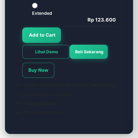
Extended
Rp 123.600
Add to Cart
Lihat Demo
Beli Sekarang
Buy Now
Quality checked by Beli Script Technology
Dokumentasi Lengkap
Future updates
Dukungan Penulis