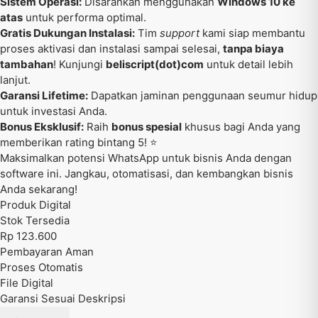
Sistem Operasi:
Disarankan menggunakan
Windows 10 ke
atas
untuk performa optimal.
Gratis Dukungan Instalasi:
Tim
support
kami siap membantu
proses aktivasi dan instalasi sampai selesai,
tanpa biaya
tambahan
! Kunjungi
beliscript(dot)com
untuk detail lebih
lanjut.
Garansi Lifetime:
Dapatkan jaminan penggunaan seumur hidup
untuk investasi Anda.
Bonus Eksklusif:
Raih
bonus spesial
khusus bagi Anda yang
memberikan rating bintang 5! ⭐
Maksimalkan potensi WhatsApp untuk bisnis Anda dengan
software ini. Jangkau, otomatisasi, dan kembangkan bisnis
Anda sekarang!
Produk Digital
Stok Tersedia
Rp 123.600
Pembayaran Aman
Proses Otomatis
File Digital
Garansi Sesuai Deskripsi