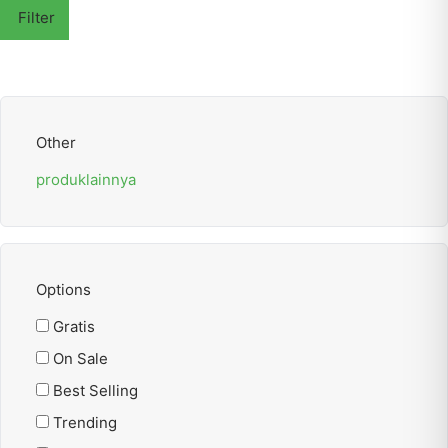
Filter
Other
produklainnya
Options
Gratis
On Sale
Best Selling
Trending