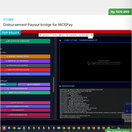
Rp 509.999
OTHER
Disbursement Payout bridge for NICEPay
TOP SELLER
Rp 1.020.000