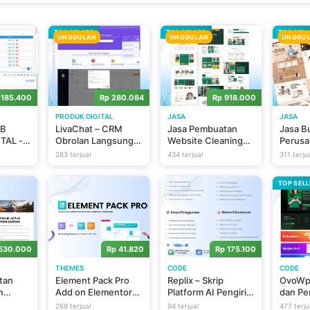
TOP SELLER
TOP SELLER
TOP SEL
UNGGULAN
UNGGULAN
UNGGU
 185.400
Rp 280.084
Rp 918.000
PRODUK DIGITAL
JASA
JASA
EB
LivaChat – CRM
Jasa Pembuatan
Jasa B
TAL -
Obrolan Langsung
Website Cleaning
Perusa
Real-Time untuk
Service Profesional
Dan Di
283 terjual
434 terjual
311 terju
NT
Meningkatkan
AS) +
Penjualan &
TOP SEL
 + AI
Dukungan
.530.000
Rp 41.820
Rp 175.100
THEMES
CODE
CODE
tan
Element Pack Pro
Replix – Skrip
OvoWpp
n
Add on Elementor
Platform AI Pengirim
dan Pe
an
Wordpress Plugin
Massal WhatsApp,
Whats
266 terjual
94 terjual
477 terju