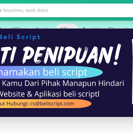
k
Afiliasi
Vendor
Mitra
Pengiriman File
La