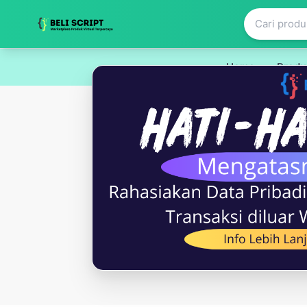
Home
Produ
Beli Script - Marketplace Digital Terpercaya