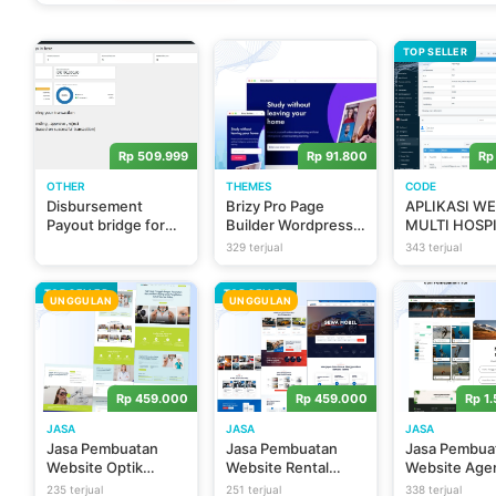
TOP SELLER
Rp 509.999
Rp 91.800
Rp
OTHER
THEMES
CODE
Disbursement
Brizy Pro Page
APLIKASI W
Payout bridge for
Builder Wordpress
MULTI HOSPI
NICEPay
Plugin Terbaik
HOSPITAL
329 terjual
343 terjual
Lifetime Unlimited
MANAGEME
Domain
SYSTEM (SA
TOP SELLER
TOP SELLER
MOBILE APPS
UNGGULAN
UNGGULAN
ASSISTANT
Rp 459.000
Rp 459.000
Rp 1
JASA
JASA
JASA
Jasa Pembuatan
Jasa Pembuatan
Jasa Pembua
Website Optik
Website Rental
Website Age
Kacamata
Mobil & Bus
Perjalanan d
235 terjual
251 terjual
338 terjual